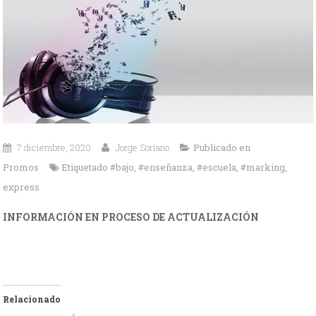
7 diciembre, 2020
Jorge Soriano
Publicado en
Promos
Etiquetado
#bajo
,
#enseñanza
,
#escuela
,
#marking
,
express
INFORMACIÓN EN PROCESO DE ACTUALIZACIÓN
Relacionado