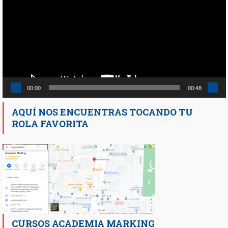
vídeo
00:00
00:48
AQUÍ NOS ENCUENTRAS TOCANDO TU
ROLA FAVORITA
CURSOS ACADEMIA MARKING