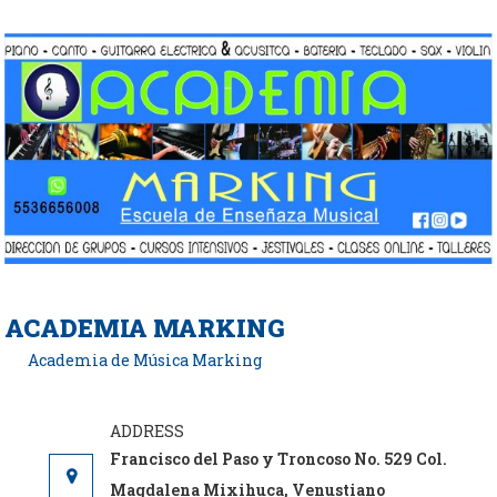
Saltar
al
contenido
ACADEMIA MARKING
Academia de Música Marking
Francisco del Paso y Troncoso No. 529 Col.
Magdalena Mixihuca, Venustiano