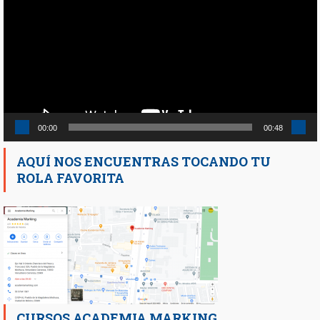
vídeo
00:00
00:48
AQUÍ NOS ENCUENTRAS TOCANDO TU
ROLA FAVORITA
CURSOS ACADEMIA MARKING