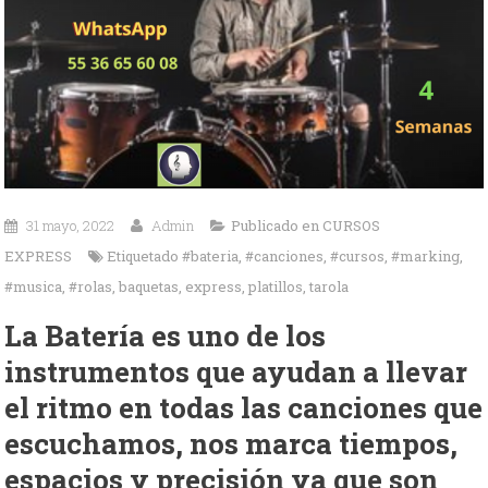
31 mayo, 2022
Admin
Publicado en
CURSOS
EXPRESS
Etiquetado
#bateria
,
#canciones
,
#cursos
,
#marking
,
#musica
,
#rolas
,
baquetas
,
express
,
platillos
,
tarola
La Batería es uno de los
instrumentos que ayudan a llevar
el ritmo en todas las canciones que
escuchamos, nos marca tiempos,
espacios y precisión ya que son