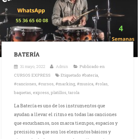
BATERÍA
31 mayo, 2022
Admin
Publicado en
CURSOS EXPRESS
Etiquetado
#bateria
,
#canciones
,
#cursos
,
#marking
,
#musica
,
#rolas
,
baquetas
,
express
,
platillos
,
tarola
La Batería es uno de los instrumentos que
ayudan a llevar el ritmo en todas las canciones
que escuchamos, nos marca tiempos, espacios y
precisión ya que son los elementos básicos y