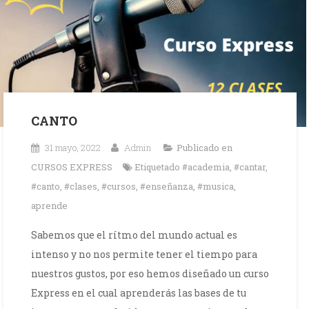
CANTO
31 mayo, 2022
Admin
Publicado en
CURSOS EXPRESS
Etiquetado
#academia
,
#cantar
,
#canto
,
#clases
,
#cursos
,
#enseñanza
,
#musica
,
aprende
Sabemos que el rítmo del mundo actual es
intenso y no nos permite tener el tiempo para
nuestros gustos, por eso hemos diseñado un curso
Express en el cual aprenderás las bases de tu