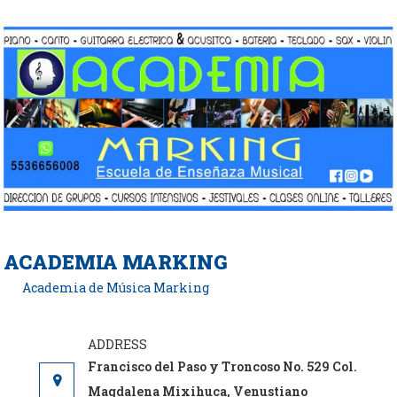
Saltar
al
contenido
ACADEMIA MARKING
Academia de Música Marking
Francisco del Paso y Troncoso No. 529 Col.
Magdalena Mixihuca, Venustiano