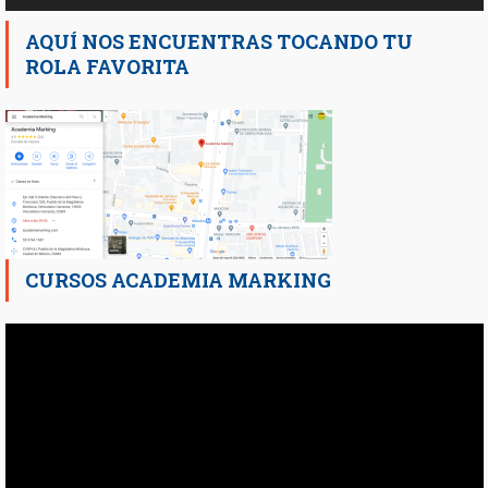
AQUÍ NOS ENCUENTRAS TOCANDO TU
ROLA FAVORITA
CURSOS ACADEMIA MARKING
Reproductor
de
vídeo