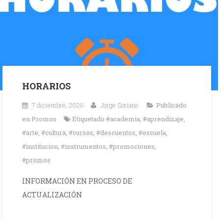
HORARIOS
7 diciembre, 2020
Jorge Soriano
Publicado
en
Promos
Etiquetado
#academia
,
#aprendizaje
,
#arte
,
#cultura
,
#cursos
,
#descuentos
,
#escuela
,
#institucion
,
#instrumentos
,
#promociones
,
#promos
INFORMACIÓN EN PROCESO DE
ACTUALIZACIÓN