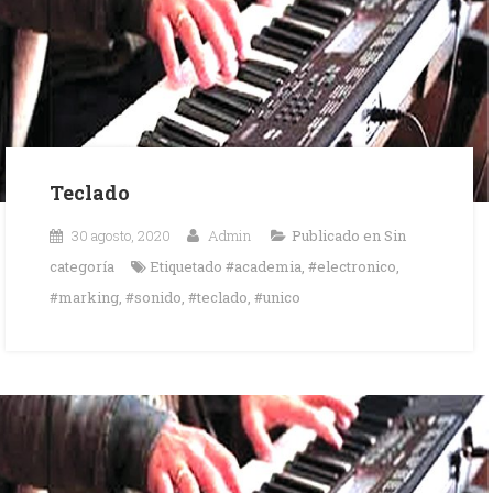
Teclado
30 agosto, 2020
Admin
Publicado en
Sin
categoría
Etiquetado
#academia
,
#electronico
,
#marking
,
#sonido
,
#teclado
,
#unico