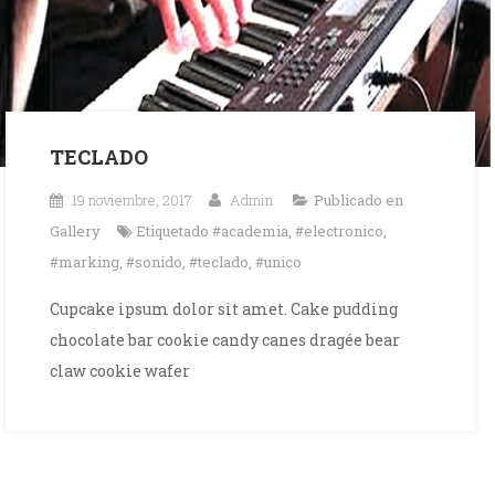
TECLADO
19 noviembre, 2017
Admin
Publicado en
Gallery
Etiquetado
#academia
,
#electronico
,
#marking
,
#sonido
,
#teclado
,
#unico
Cupcake ipsum dolor sit amet. Cake pudding
chocolate bar cookie candy canes dragée bear
claw cookie wafer