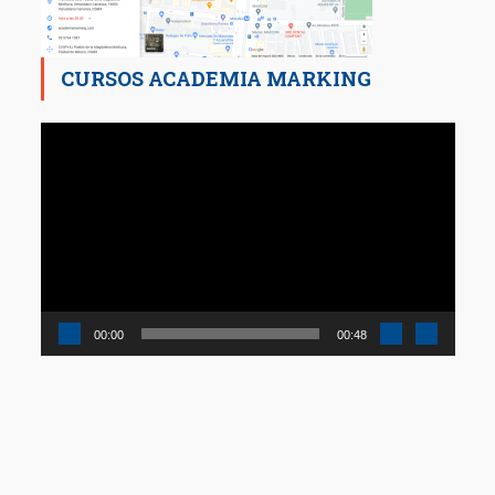
CURSOS ACADEMIA MARKING
Reproductor
de
vídeo
00:00
00:48