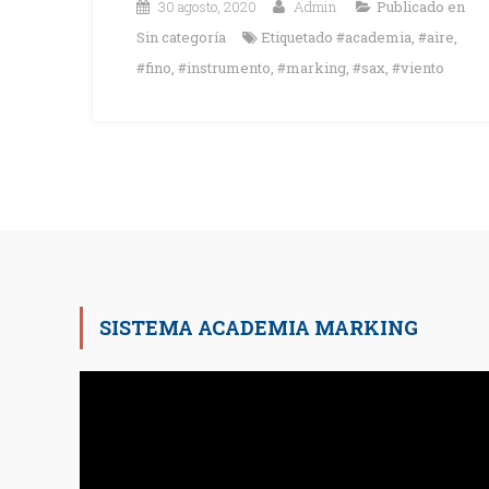
30 agosto, 2020
Admin
Publicado en
Sin categoría
Etiquetado
#academia
,
#aire
,
#fino
,
#instrumento
,
#marking
,
#sax
,
#viento
SISTEMA ACADEMIA MARKING
Reproductor
de
vídeo