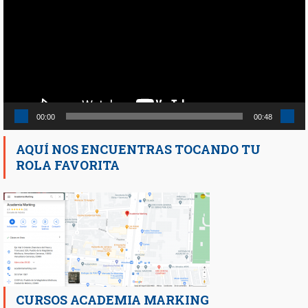
vídeo
00:00
00:48
AQUÍ NOS ENCUENTRAS TOCANDO TU
ROLA FAVORITA
CURSOS ACADEMIA MARKING