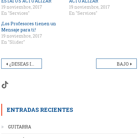
ESTATUS ACTUALIZAR
ACTUALIZAR
19 noviembre, 2017
19 noviembre, 2017
En "Services"
En "Services"
¡Los Profesores tienen un
Mensaje para ti!
19 noviembre, 2017
En "Slider"
Navegación
¿DESEAS INFORMES? ESTATUS ACTUALIZAR
BAJO
de
TikTok
entradas
ENTRADAS RECIENTES
GUITARRA