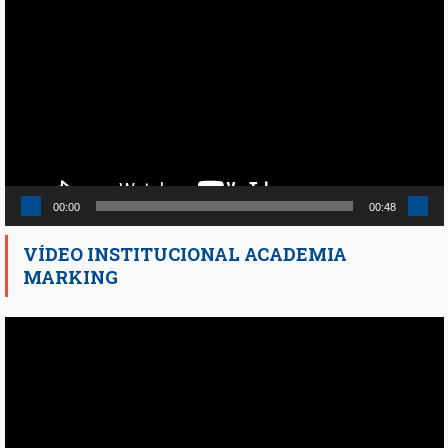
de
vídeo
00:00
00:48
VÍDEO INSTITUCIONAL ACADEMIA
MARKING
Reproductor
de
vídeo